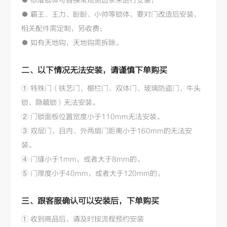
● 标准锁体可替换常规侧边条来进行安装；
● 霸王、王力、盼盼、小帅等锁体，要对门改造后安装，
相关配件需定制，另收费；
● 如有天地钩，天地钩需拆除。
二、以下情况无法安装，请谨慎下单购买
① 特殊门（铁艺门、棚栏门、双体门、玻璃防盗门、牛头
锁、隐藏锁）无法安装。
② 门锁面板位置宽度小于110mm无法安装。
③ 双层门，且内、外两扇门距离小于160mm的无法安
装。
④ 门缝小于1mm，或者大于8mm的。
⑤ 门厚度小于40mm，或者大于120mm的。
三、跟客服确认可以安装后，下单购买
① 收到商品后，请及时按流程预约安装